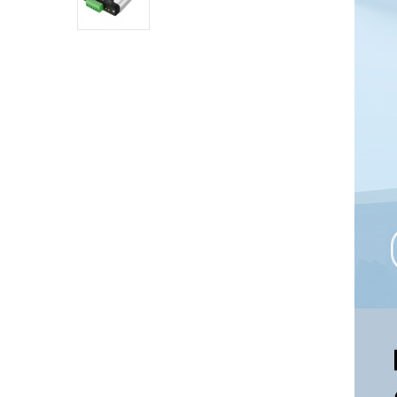
Industrial DTECH Tipo C
Adaptador De Bus USB A CAN
Convertidor USB Tipo C A
CAN