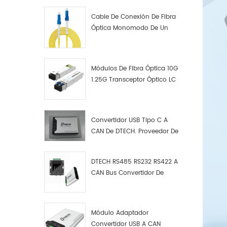
Cable De Conexión De Fibra
Óptica Monomodo De Un
Solo Núcleo LC UPC LC UPC
Módulos De Fibra Óptica 10G
1.25G Transceptor Óptico LC
Convertidor USB Tipo C A
CAN De DTECH. Proveedor De
Convertidores USB Tipo C A
CAN.
DTECH RS485 RS232 RS422 A
CAN Bus Convertidor De
Protocolo USB Tipo C A CAN
Depurador De Prueba Kit
Analizador De Datos
Módulo Adaptador
Convertidor USB A CAN