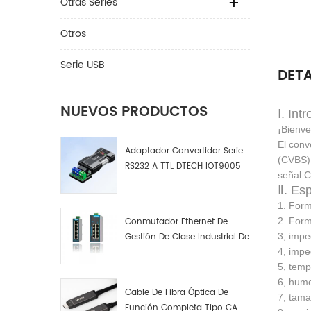
Otras Series
Otros
Serie USB
DETA
NUEVOS PRODUCTOS
Ⅰ. Int
¡Bienve
El conv
Adaptador Convertidor Serie
(CVBS) 
RS232 A TTL DTECH IOT9005
señal C
Ⅱ. Esp
1. Form
Conmutador Ethernet De
2. Form
Gestión De Clase Industrial De
3, impe
4, 8 Y 16 Puertos Fabricante
4, imp
De Conmutadores De Red
5, temp
Industrial
6, hum
Cable De Fibra Óptica De
7, tama
Función Completa Tipo CA