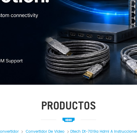
PRODUCTOS
Convertidor
Convertidor De Video
Dtech Dt-7019a Hdmi A Instruccione