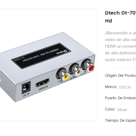
Dtech Dt-70
Hd
¡Bienvenido a ut
video de alta ca
HDMI al converti
de alta definic
audio estéreo F
Origen Del Produ
Marca:
DTECH
Puerto De Embar
Color:
Silver
Tiempo De Esper