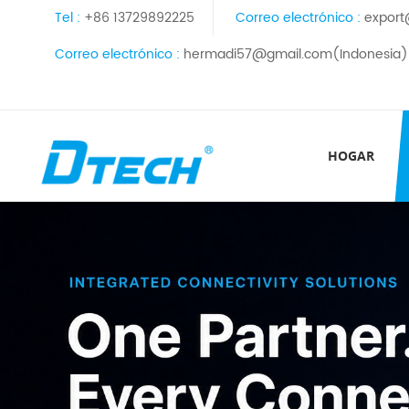
Tel :
+86 13729892225
Correo electrónico :
export
Correo electrónico :
hermadi57@gmail.com(Indonesia)
HOGAR