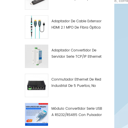
8, corr
Macho A Macho Datos De
Fibra Óptica De Función
Completa
Adaptador De Cable Extensor
HDMI 2.1 MPO De Fibra Óptica
8K
Adaptador Convertidor De
Servidor Serie TCP/IP Ethernet
RS422 RS485 A TCP/IP
Conmutador Ethernet De Red
Industrial De 5 Puertos, No
Gestionado, Plug And Play,
Gigabit.
Módulo Convertidor Serie USB
A RS232/RS485 Con Pulsador
(bloque De Terminales)