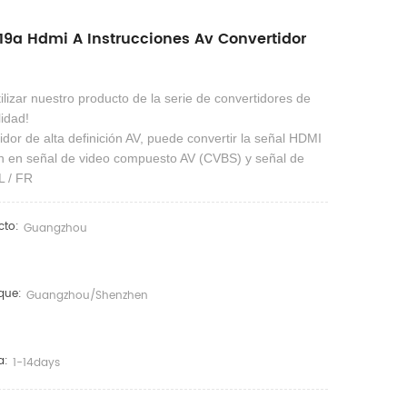
19a Hdmi A Instrucciones Av Convertidor
ilizar nuestro producto de la serie de convertidores de
lidad!
dor de alta definición AV, puede convertir la señal HDMI
ión en señal de video compuesto AV (CVBS) y señal de
L / FR
cto:
Guangzhou
que:
Guangzhou/shenzhen
a:
1-14days