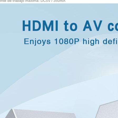
iente de trabajo máxima: DC5V / 350mA