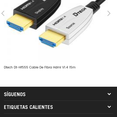
Dtech Dt-Hf555 Cable De Fibra Hdmi V1.4 15m
Dt
SÍGUENOS
ETIQUETAS CALIENTES