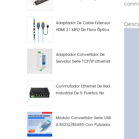
conmu
Macho A Macho Datos De
Fibra Óptica De Función
Completa
Descr
Adaptador De Cable Extensor
HDMI 2.1 MPO De Fibra Óptica
8K
Adaptador Convertidor De
Servidor Serie TCP/IP Ethernet
RS422 RS485 A TCP/IP
Conmutador Ethernet De Red
Industrial De 5 Puertos, No
Gestionado, Plug And Play,
Gigabit.
Módulo Convertidor Serie USB
A RS232/RS485 Con Pulsador
(bloque De Terminales)