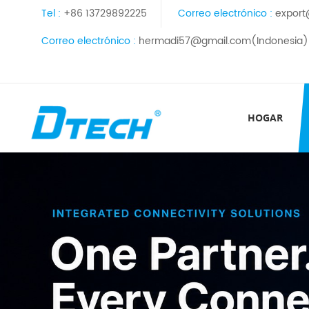
Tel :
+86 13729892225
Correo electrónico :
export
Correo electrónico :
hermadi57@gmail.com(Indonesia)
HOGAR