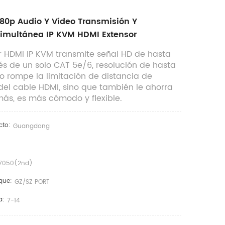
80p Audio Y Vídeo Transmisión Y
imultánea IP KVM HDMI Extensor
r HDMI IP KVM transmite señal HD de hasta
és de un solo CAT 5e/6, resolución de hasta
lo rompe la limitación de distancia de
del cable HDMI, sino que también le ahorra
ás, es más cómodo y flexible.
cto:
Guangdong
7050(2nd)
que:
GZ/SZ PORT
a:
7-14