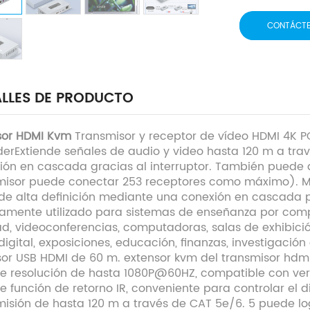
CONTÁCT
LLES DE PRODUCTO
sor HDMI Kvm
Transmisor y receptor de vídeo HDMI 4K P
derExtiende señales de audio y video hasta 120 m a tra
ión en cascada gracias al interruptor. También puede
misor puede conectar 253 receptores como máximo). Mien
de alta definición mediante una conexión en cascada p
amente utilizado para sistemas de enseñanza por comp
ad, videoconferencias, computadoras, salas de exhibició
igital, exposiciones, educación, finanzas, investigación c
sor USB HDMI de 60 m. extensor kvm del transmisor hdmi
e resolución de hasta 1080P@60HZ, compatible con versi
e función de retorno IR, conveniente para controlar el 
misión de hasta 120 m a través de CAT 5e/6. 5 puede l