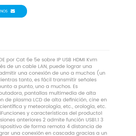
ENOS
OE por Cat 6e 5e sobre IP USB HDMI Kvm
vés de un cable LAN, puede lograr una
 admitir una conexión de uno a muchos (un
tras tanto, es fácil transmitir señales
unto a punto, uno a muchos. Es
utadora, pantallas multimedia de alta
n de plasma LCD de alta definición, cine en
ientífica y meteorología, etc., orología, etc.
Funciones y características del producto1
ones anteriores 2 admite función USB1.1 3
dispositivo de forma remota 4 distancia de
ograr una conexión en cascada gracias a un