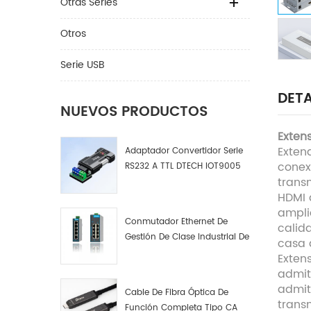
Otras Series
Otros
Serie USB
DETA
NUEVOS PRODUCTOS
Exten
Exten
Adaptador Convertidor Serie
conex
RS232 A TTL DTECH IOT9005
trans
HDMI 
ampli
Conmutador Ethernet De
calid
Gestión De Clase Industrial De
casa d
4, 8 Y 16 Puertos Fabricante
Exten
De Conmutadores De Red
admit
Industrial
admit
Cable De Fibra Óptica De
trans
Función Completa Tipo CA