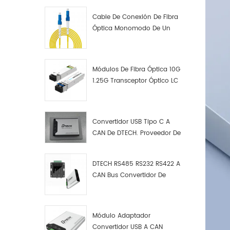
Cable De Conexión De Fibra
Óptica Monomodo De Un
Solo Núcleo LC UPC LC UPC
Módulos De Fibra Óptica 10G
1.25G Transceptor Óptico LC
Convertidor USB Tipo C A
CAN De DTECH. Proveedor De
Convertidores USB Tipo C A
CAN.
DTECH RS485 RS232 RS422 A
CAN Bus Convertidor De
Protocolo USB Tipo C A CAN
Depurador De Prueba Kit
Analizador De Datos
Módulo Adaptador
Convertidor USB A CAN