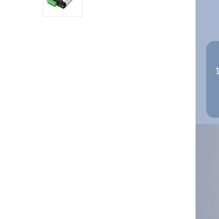
Industrial DTECH Tipo C
Adaptador De Bus USB A CAN
Convertidor USB Tipo C A
CAN