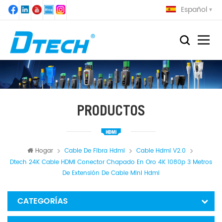
Español
PRODUCTOS
Hogar
Cable De Fibra Hdmi
Cable Hdmi V2.0
Dtech 24K Cable HDMI Conector Chapado En Oro 4K 1080p 3 Metros
De Extensión De Cable Mini Hdmi
CATEGORÍAS