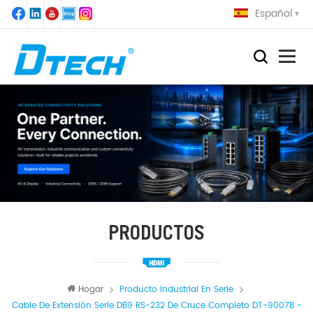
Español
PRODUCTOS
Hogar
Producto Industrial En Serie
Cable De Extensión Serie DB9 RS-232 De Cruce Completo DT-9007B -