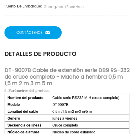
Puerto De Embarque:
Guangzhou/Shenzhen
CONTÁCTENOS
DETALLES DE PRODUCTO
DT-9007B Cable de extensión serie DB9 RS-232
de cruce completo - Macho a hembra 0,5 m
1,5 m 2 m 3 m 5 m
â .Parámetros del producto
Nombre del producto
Cable serie RS232 M-H (cruce completo)
Modelo
DT-9007B
Longitud del cable
0,5 m/1,5 m/2 m/3 m/5 m
Género
lunes a viernes
Secuencia de líneas
Cruce completo
Núcleo de alambre
Núcleo de cobre estañado