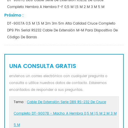
DT-9007C Db9 Cable Serie De Extensión RS232 De Cruce
Completo Hembra A Hembra F-F 0,5 M 1,5 M 2 M 3 M 5 M
Próximo :
DT-9007A 0,5 M 1,5 M 2m 3m 5m Alta Calidad Cruce Completo
DP9 Pin Serial RS232 Cable De Extensión M-M Para Dispositivo De
Código De Barras
UNA CONSULTA GRATIS
envíenos un correo electrónico con cualquier pregunta o
consulta o utilice nuestros datos de contacto. Estaremos
encantados de responder a sus preguntas.
Tema :
Cable De Extensión Serie DB9 RS-232 De Cruce
Completo DT-9007B - Macho A Hembra 0,5 M 1,5 M 2 M 3 M
5 M