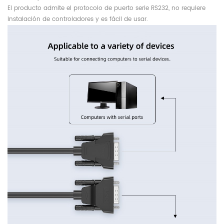
El producto admite el protocolo de puerto serie RS232, no requiere
instalación de controladores y es fácil de usar.