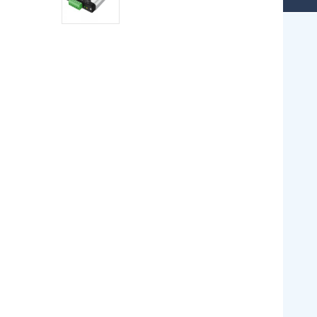
Industrial DTECH Tipo C
Adaptador De Bus USB A CAN
Convertidor USB Tipo C A
CAN