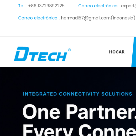
Tel :
+86 13729892225
Correo electrónico :
export
Correo electrónico :
hermadi57@gmail.com(Indonesia)
HOGAR