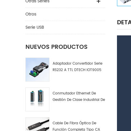
Otras Series
Otros
DETA
Serie USB
NUEVOS PRODUCTOS
Adaptador Convertidor Serie
RS232 A TTL DTECH IOT9005
Conmutador Ethernet De
Gestión De Clase Industrial De
4, 8 Y 16 Puertos Fabricante
De Conmutadores De Red
Industrial
Cable De Fibra Óptica De
Función Completa Tipo CA