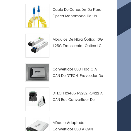
Cable De Conexión De Fibra
Óptica Monomodo De Un
Solo Núcleo LC UPC LC UPC
Módulos De Fibra Óptica 10G
1.25G Transceptor Óptico LC
Convertidor USB Tipo C A
CAN De DTECH. Proveedor De
Convertidores USB Tipo C A
CAN.
DTECH RS485 RS232 RS422 A
CAN Bus Convertidor De
Protocolo USB Tipo C A CAN
Depurador De Prueba Kit
Analizador De Datos
Módulo Adaptador
Convertidor USB A CAN