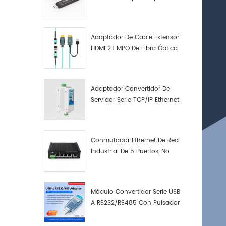
Macho A Macho Datos De
Fibra Óptica De Función
Completa
Adaptador De Cable Extensor
HDMI 2.1 MPO De Fibra Óptica
8K
Adaptador Convertidor De
Servidor Serie TCP/IP Ethernet
RS422 RS485 A TCP/IP
Conmutador Ethernet De Red
Industrial De 5 Puertos, No
Gestionado, Plug And Play,
Gigabit.
Módulo Convertidor Serie USB
A RS232/RS485 Con Pulsador
(bloque De Terminales)