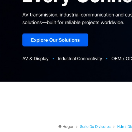
Hogar
Serie De Divisores
Hdmi Di