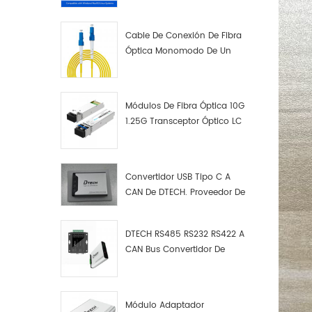
Cable De Conexión De Fibra
Óptica Monomodo De Un
Solo Núcleo LC UPC LC UPC
Módulos De Fibra Óptica 10G
1.25G Transceptor Óptico LC
Convertidor USB Tipo C A
CAN De DTECH. Proveedor De
Convertidores USB Tipo C A
CAN.
DTECH RS485 RS232 RS422 A
CAN Bus Convertidor De
Protocolo USB Tipo C A CAN
Depurador De Prueba Kit
Analizador De Datos
Módulo Adaptador