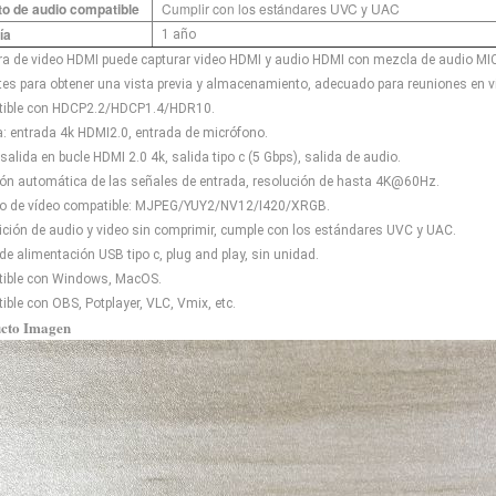
o de audio compatible
Cumplir con los estándares UVC y UAC
ía
1 año
ra de video HDMI puede capturar video HDMI y audio HDMI con mezcla de audio MIC
ntes para obtener una vista previa y almacenamiento, adecuado para reuniones en v
tible con HDCP2.2/HDCP1.4/HDR10.
a: entrada 4k HDMI2.0, entrada de micrófono.
 salida en bucle HDMI 2.0 4k, salida tipo c (5 Gbps), salida de audio.
ión automática de las señales de entrada, resolución de hasta 4K@60Hz.
to de vídeo compatible: MJPEG/YUY2/NV12/I420/XRGB.
ición de audio y video sin comprimir, cumple con los estándares UVC y UAC.
de alimentación USB tipo c, plug and play, sin unidad.
ible con Windows, MacOS.
ible con OBS, Potplayer, VLC, Vmix, etc.
ucto
Imagen