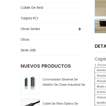
Cable De Red
Tarjeta PCI
Otras Series
Otros
DETA
Serie USB
Captu
â .Parám
NUEVOS PRODUCTOS
Nombre
Resolu
Conmutador Ethernet De
Resolu
Gestión De Clase Industrial De
Modo d
4, 8 Y 16 Puertos Fabricante
Ancho
De Conmutadores De Red
Veloci
Industrial
baudio
Cable De Fibra Óptica De