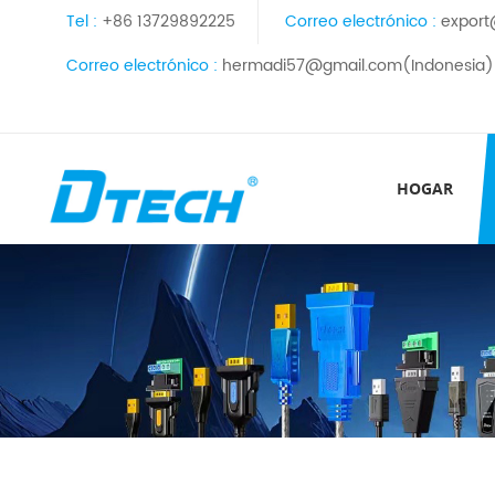
Tel :
+86 13729892225
Correo electrónico :
export
Correo electrónico :
hermadi57@gmail.com(Indonesia)
HOGAR