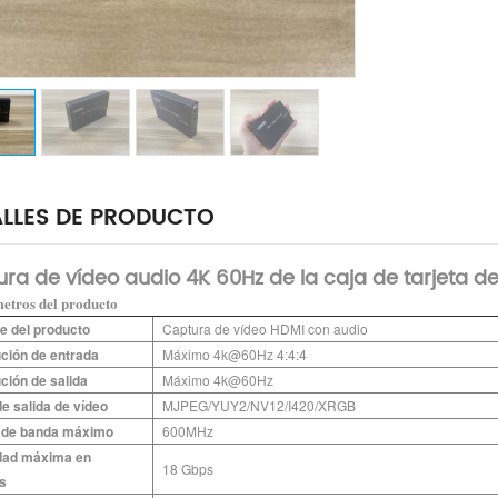
LLES DE PRODUCTO
ra de vídeo audio 4K 60Hz de la caja de tarjeta d
etros del producto
 del producto
Captura de vídeo HDMI con audio
ción de entrada
Máximo 4k@60Hz 4:4:4
ción de salida
Máximo 4k@60Hz
e salida de vídeo
MJPEG/YUY2/NV12/I420/XRGB
 de banda máximo
600MHz
dad máxima en
18 Gbps
s