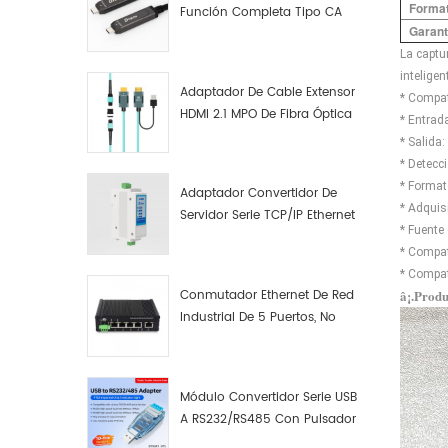
Format
Función Completa Tipo CA
Garant
Macho A Macho Datos De
La captu
Fibra Óptica De Función
intelige
Completa
Adaptador De Cable Extensor
* Compa
HDMI 2.1 MPO De Fibra Óptica
* Entrad
8K
* Salida:
* Detecc
* Forma
Adaptador Convertidor De
* Adquis
Servidor Serie TCP/IP Ethernet
* Fuente 
RS422 RS485 A TCP/IP
* Compat
* Compat
â¡.Prod
Conmutador Ethernet De Red
Industrial De 5 Puertos, No
Gestionado, Plug And Play,
Gigabit.
Módulo Convertidor Serie USB
A RS232/RS485 Con Pulsador
(bloque De Terminales)