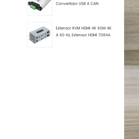
Convertidor USB A CAN
Industrial DTECH Tipo C
Adaptador De Bus USB A CAN
Convertidor USB Tipo C A
Extensor KVM HDMI 4K 60M 4K
CAN
A 60 Hz, Extensor HDMI 7084A
GS