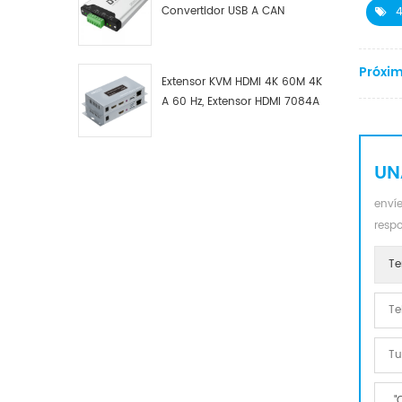
Convertidor USB A CAN
4
Industrial DTECH Tipo C
Adaptador De Bus USB A CAN
Convertidor USB Tipo C A
Próxim
Extensor KVM HDMI 4K 60M 4K
CAN
A 60 Hz, Extensor HDMI 7084A
GS
UN
envíe
resp
Te