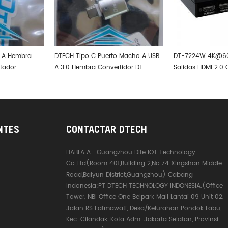
 Macho A USB
DT-7224W 4K@60Hz 2 Entradas 4
3x3 Que Empalma 
tidor DT-
Salidas HDMI 2.0 Conmutador De
Video Multi Del P
G Plata
Matriz HDMI 2x4 Con Puerto De
Pared Del Vídeo 
Audio
De La Pantalla 9
NTES
CONTACTAR DTECH
HABLA A :
Guangzhou Dite IOT Technology
Co.,Ltd(Room 401,Building 2,No.74 Xingshan Middle
Road,Baiyun District,Guangzhou) Cabang
Indonesia:PT DTECH TECHNOLOGY INDONESIA.(Office
Tower, NBI Office One Belpark Mall Lantai 09 Unit 02,
Jalan RS Fatmawati, Desa/Kelurahan Pondok Labu,
Kec. Cilandak, Kota Adm. Jakarta Selatan, Provinsi