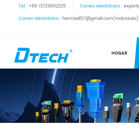
Tel :
+86 13729892225
Correo electrónico :
export
Correo electrónico :
hermadi57@gmail.com(Indonesia)
HOGAR