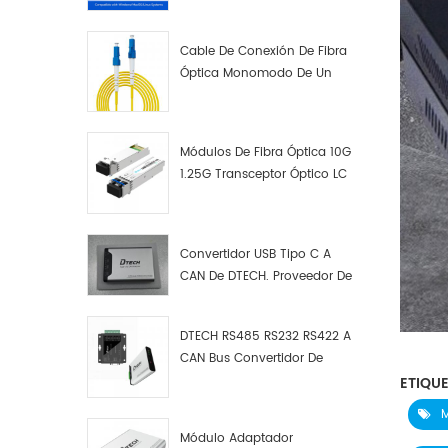
Cable De Conexión De Fibra
Óptica Monomodo De Un
Solo Núcleo LC UPC LC UPC
Módulos De Fibra Óptica 10G
1.25G Transceptor Óptico LC
Convertidor USB Tipo C A
CAN De DTECH. Proveedor De
Convertidores USB Tipo C A
CAN.
DTECH RS485 RS232 RS422 A
CAN Bus Convertidor De
Protocolo USB Tipo C A CAN
ETIQUE
Depurador De Prueba Kit
M
Analizador De Datos
Módulo Adaptador