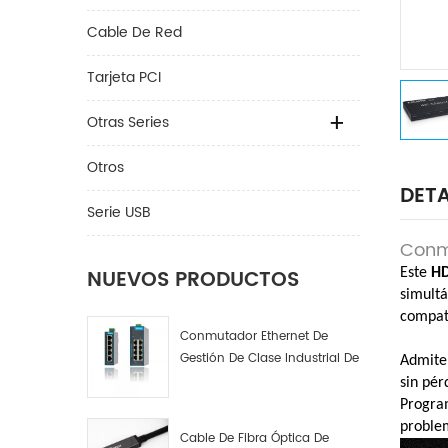
Cable De Red
Tarjeta PCI
Otras Series
Otros
DETA
Serie USB
Conmu
NUEVOS PRODUCTOS
Este
HD
simult
compati
Conmutador Ethernet De
Gestión De Clase Industrial De
Admite
4, 8 Y 16 Puertos Fabricante
sin pér
De Conmutadores De Red
Program
Industrial
problem
Cable De Fibra Óptica De