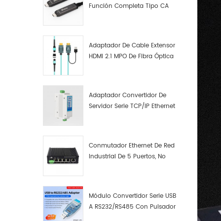
Función Completa Tipo CA
Macho A Macho Datos De
Fibra Óptica De Función
Completa
Adaptador De Cable Extensor
HDMI 2.1 MPO De Fibra Óptica
8K
Adaptador Convertidor De
Servidor Serie TCP/IP Ethernet
RS422 RS485 A TCP/IP
Conmutador Ethernet De Red
Industrial De 5 Puertos, No
Gestionado, Plug And Play,
Gigabit.
Módulo Convertidor Serie USB
A RS232/RS485 Con Pulsador
(bloque De Terminales)