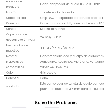
nombre del
Cable adaptador de audio USB a 3,5 mm
producto
Función
Transferencia de audio
Característica
Chip DAC incorporado para audio estéreo Hi-Fi
Conector
Conector macho USB, conector hembra TRRS A
Género
Macho femenino
Capacidad de
24 bits/96 kHz
decodificación PCM
Frecuencias de
44,1 KHz/48 KHz/96 KHz
muestreo
Material
Conector niquelado y cuerpo de alambre trenz
Dispositivos
Auriculares, Audífonos, Micrófono, PC, Computa
compatibles
Windows, Linux, etc.
Color
Gris oscuro
Garantía
1 año
Este convertidor de tarjeta de audio con adap
Anotado
puerto de audio de 3,5 mm para auriculares y