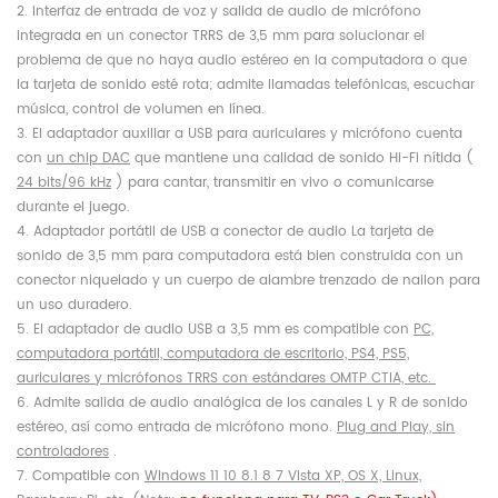
2. Interfaz de entrada de voz y salida de audio de micrófono
integrada en un conector TRRS de 3,5 mm para solucionar el
problema de que no haya audio estéreo en la computadora o que
la tarjeta de sonido esté rota; admite llamadas telefónicas, escuchar
música, control de volumen en línea.
3. El adaptador auxiliar a USB para auriculares y micrófono cuenta
con
un chip DAC
que mantiene una calidad de sonido Hi-Fi nítida (
24 bits/96 kHz
) para cantar, transmitir en vivo o comunicarse
durante el juego.
4. Adaptador portátil de USB a conector de audio La tarjeta de
sonido de 3,5 mm para computadora está bien construida con un
conector niquelado y un cuerpo de alambre trenzado de nailon para
un uso duradero.
5. El adaptador de audio USB a 3,5 mm es compatible con
PC,
computadora portátil, computadora de escritorio, PS4, PS5,
auriculares y micrófonos TRRS con estándares OMTP CTIA, etc.
6. Admite salida de audio analógica de los canales L y R de sonido
estéreo, así como entrada de micrófono mono.
Plug and Play, sin
controladores
.
7. Compatible con
Windows 11 10 8.1 8 7 Vista XP, OS X, Linux,