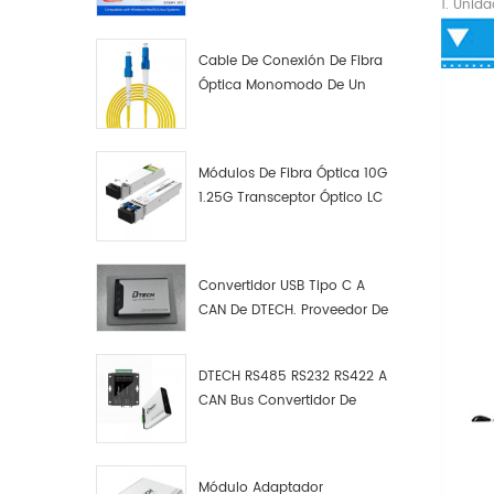
1. Unid
Cable De Conexión De Fibra
Óptica Monomodo De Un
Solo Núcleo LC UPC LC UPC
Módulos De Fibra Óptica 10G
1.25G Transceptor Óptico LC
Convertidor USB Tipo C A
CAN De DTECH. Proveedor De
Convertidores USB Tipo C A
CAN.
DTECH RS485 RS232 RS422 A
CAN Bus Convertidor De
Protocolo USB Tipo C A CAN
Depurador De Prueba Kit
Analizador De Datos
Módulo Adaptador