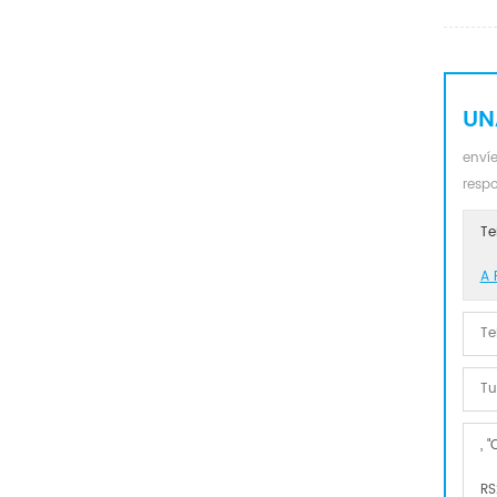
UN
envíe
resp
Te
A 