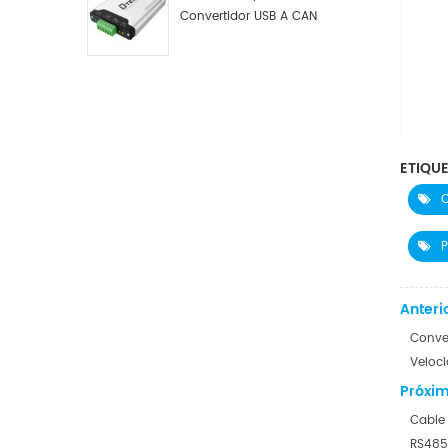
Convertidor USB A CAN
Industrial DTECH Tipo C
Adaptador De Bus USB A CAN
Convertidor USB Tipo C A
CAN
ETIQUE
C
P
Anterio
Conver
Veloc
Próxim
Cable 
RS485