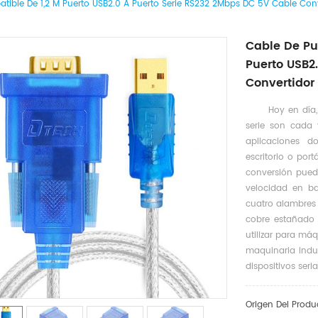
tible De 1,2 M Puerto USB2.0 A Puerto Serie RS232 2Mbps DC 5V Cable Con
Cable De Pu
Puerto USB2
Convertidor
Hoy en día,
serie son cada 
aplicaciones 
escritorio o port
conversión puede
velocidad en ba
cuatro alambres 
cobre estañado 8
utilizar para má
maquinaria indus
dispositivos seri
Origen Del Produ