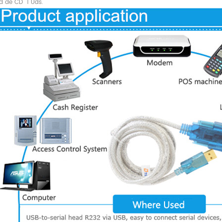
ad
de CD
1 Uds.