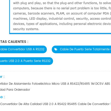
TAS CALIENTES :
able Convertidor USB A RS232
Cable De Puerto Serie Totalmente
uerto USB 2.0 A Puerto Serie RS232
r :
tidor De Aislamiento Fotoeléctrico Micro USB A RS422/RS485 1M DC5V ABS
idad Para Ordenador
o :
Convertidor De Alta Calidad USB 2.0 A RS422 RS485 Cable De Convertidor