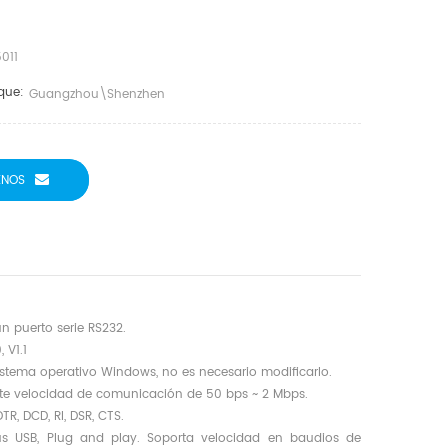
011
que:
Guangzhou\shenzhen
ENOS
 puerto serie RS232.
 V1.1
sistema operativo Windows, no es necesario modificarlo.
ite velocidad de comunicación de 50 bps ~ 2 Mbps.
TR, DCD, RI, DSR, CTS.
bus USB, Plug and play.
Soporta
velocidad en baudios de