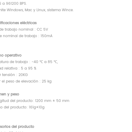
 a 961200 BPS.
ite Windows, Mac y Linux, sistema Wince.
ificaciones eléctricas
 de trabajo nominal
:
CC 5V
te nominal de trabajo
:
150mA
rno
operativo
tura de trabajo
:
-40 ℃ a 85 ℃,
d relativa
:
5 a 95
%
r tensión
:
20KG
r el peso
de elevación
:
25 kg
men y peso
gitud del producto:
1200 mm ± 50 mm
o del producto:
161g±10g
sorios del producto