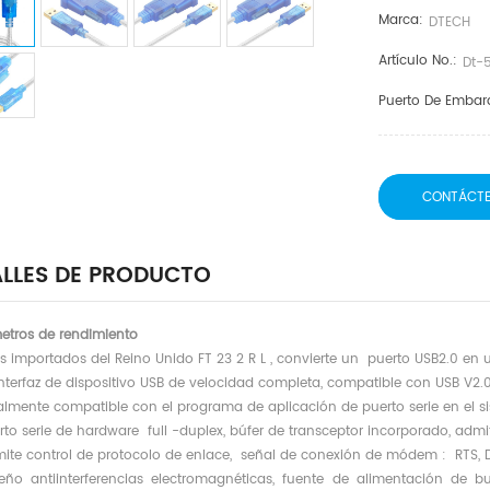
Marca:
DTECH
Artículo No.:
Dt-5
Puerto De Embar
CONTÁCT
LLES DE PRODUCTO
etros de rendimiento
ps importados del Reino Unido
FT
23
2
R
L
,
convierte un
puerto USB2.0 en un
nterfaz de dispositivo USB de velocidad completa, compatible con USB V2.0,
almente compatible con
el programa
de aplicación de puerto serie en el 
rto serie de hardware
full
-duplex, búfer de transceptor incorporado, adm
ite control de protocolo de enlace, señal
de conexión de módem
:
RTS, D
ño antiinterferencias electromagnéticas, fuente de alimentación de 