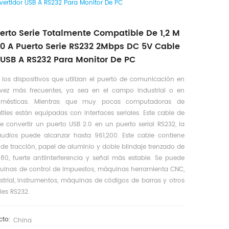
vertidor USB A RS232 Para Monitor De PC
erto Serie Totalmente Compatible De 1,2 M
.0 A Puerto Serie RS232 2Mbps DC 5V Cable
 USB A RS232 Para Monitor De PC
 los dispositivos que utilizan el puerto de comunicación en
vez más frecuentes, ya sea en el campo industrial o en
domésticas. Mientras que muy pocas computadoras de
átiles están equipadas con interfaces seriales. Este cable de
 convertir un puerto USB 2.0 en un puerto serial RS232, la
udios puede alcanzar hasta 961,200. Este cable contiene
de tracción, papel de aluminio y doble blindaje trenzado de
0, fuerte antiinterferencia y señal más estable. Se puede
quinas de control de impuestos, máquinas herramienta CNC,
trial, instrumentos, máquinas de códigos de barras y otros
ales RS232.
cto:
China