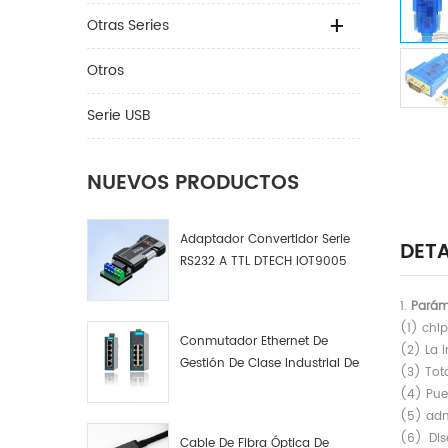
Otras Series
Otros
Serie USB
NUEVOS PRODUCTOS
Adaptador Convertidor Serie
DETA
RS232 A TTL DTECH IOT9005
1.
Parám
(1) chi
Conmutador Ethernet De
(2) La i
Gestión De Clase Industrial De
(3) Tot
4, 8 Y 16 Puertos Fabricante
(4) Pue
De Conmutadores De Red
(5) adm
Industrial
(6)
Dise
Cable De Fibra Óptica De