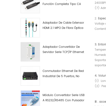
2400BPS
Función Completa Tipo CA
(7) Adm
Macho A Macho Datos De
Fibra Óptica De Función
2.
Espec
Completa
Adaptador De Cable Extensor
Voltaje
HDMI 2.1 MPO De Fibra Óptica
Corrien
8K
3.
Ento
Adaptador Convertidor De
Tempera
Servidor Serie TCP/IP Ethernet
Humeda
RS422 RS485 A TCP/IP
Soporta
soporta
Conmutador Ethernet De Red
4.
Volu
Industrial De 5 Puertos, No
(1)
Lon
Gestionado, Plug And Play,
(2)
Pes
Gigabit.
Módulo Convertidor Serie USB
A RS232/RS485 Con Pulsador
Ⅲ
.
acce
(bloque De Terminales)