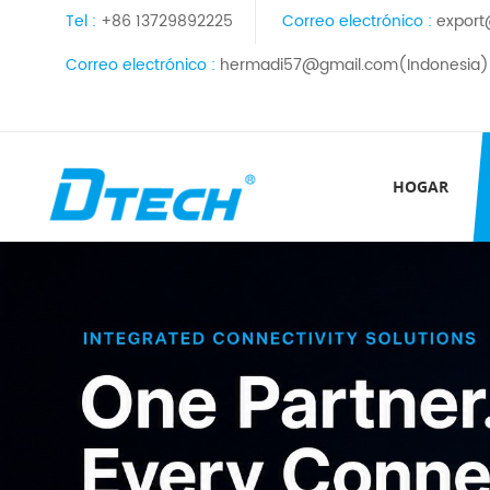
Tel :
+86 13729892225
Correo electrónico :
export
Correo electrónico :
hermadi57@gmail.com(Indonesia)
HOGAR