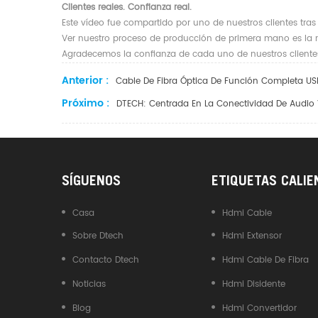
Clientes reales. Confianza real.
Este vídeo fue compartido por uno de nuestros clientes tras v
Ver nuestro proceso de producción de primera mano es la m
Agradecemos la confianza de cada uno de nuestros clientes
Anterior :
Cable De Fibra Óptica De Función Completa U
Próximo :
DTECH: Centrada En La Conectividad De Audio 
SÍGUENOS
ETIQUETAS CALIE
Casa
Hdmi Cable
Sobre Dtech
Hdmi Extensor
Contacto Dtech
Hdmi Cable De Fibra
Noticias
Hdmi Disidente
Blog
Hdmi Convertidor