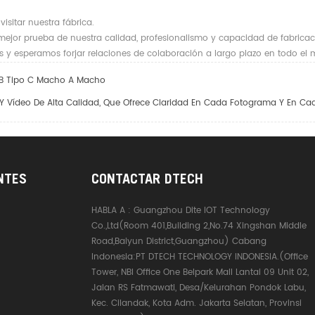
isitar nuestra fábrica.
ejor prueba de nuestra calidad, profesionalismo y capacidad de fabricac
 y esperamos forjar relaciones de colaboración a largo plazo en todo el
SB Tipo C Macho A Macho
Y Vídeo De Alta Calidad, Que Ofrece Claridad En Cada Fotograma Y En Ca
NTES
CONTACTAR DTECH
HABLA A :
Guangzhou Dite IOT Technology
Co.,Ltd(Room 401,Building 2,No.74 Xingshan Middle
Road,Baiyun District,Guangzhou) Cabang
Indonesia:PT DTECH TECHNOLOGY INDONESIA.(Office
Tower, NBI Office One Belpark Mall Lantai 09 Unit 02,
Jalan RS Fatmawati, Desa/Kelurahan Pondok Labu,
Kec. Cilandak, Kota Adm. Jakarta Selatan, Provinsi