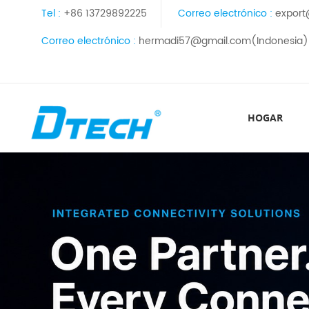
Tel :
+86 13729892225
Correo electrónico :
export
Correo electrónico :
hermadi57@gmail.com(Indonesia)
HOGAR