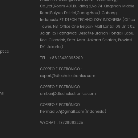
Co.,Ltd(Room 401,Building 2,No.74 Xingshan Middle
Road,Baiyun District,Guangzhou) Cabang
Indonesia:PT DTECH TECHNOLOGY INDONESIA.(Office
Tower, NBI Office One Belpark Mall Lantai 09 Unit 02,
Jalan RS Fatmawati, Desa/Kelurahan Pondok Labu,
Kec. Cilandak, Kota Adm. Jakarta Selatan, Provinsi
DKI Jakarta,)
ptica
TEL :
+86 13430398209
CORREO ELECTRÓNICO :
export@dtechelectronics.com
CORREO ELECTRÓNICO :
MI
amber@dtechelectronics.com
CORREO ELECTRÓNICO :
hermadi57@gmail.com(Indonesia)
WECHAT : 13729892225