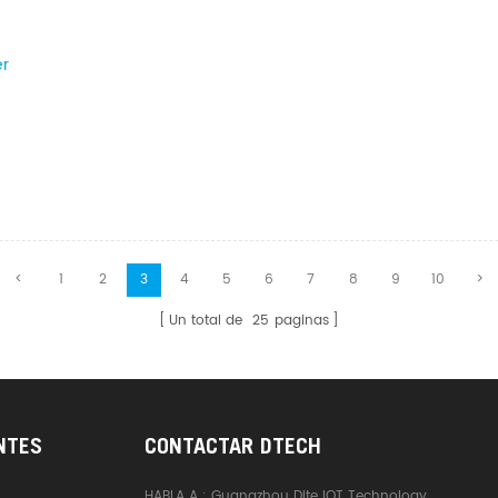
er
<
1
2
3
4
5
6
7
8
9
10
>
Un total de
25
paginas
NTES
CONTACTAR DTECH
HABLA A :
Guangzhou Dite IOT Technology