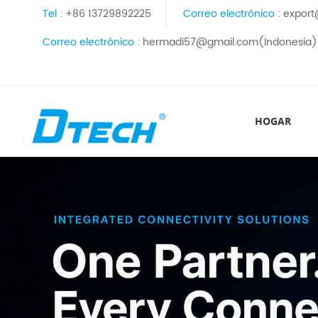
Tel :
+86 13729892225
Correo electrónico :
export
Correo electrónico :
hermadi57@gmail.com(Indonesia)
HOGAR