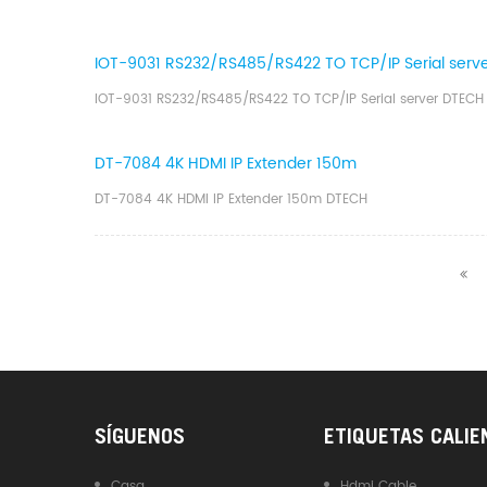
IOT-9031 RS232/RS485/RS422 TO TCP/IP Serial serv
IOT-9031 RS232/RS485/RS422 TO TCP/IP Serial server DTECH
DT-7084 4K HDMI IP Extender 150m
DT-7084 4K HDMI IP Extender 150m DTECH
SÍGUENOS
ETIQUETAS CALIE
Casa
Hdmi Cable