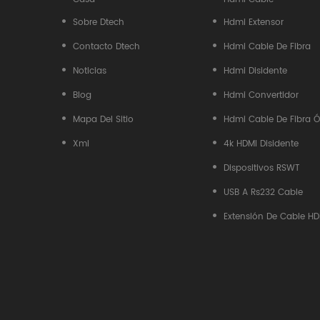
Sobre Dtech
Hdmi Extensor
Contacto Dtech
Hdmi Cable De Fibra
Noticias
Hdmi Disidente
Blog
Hdmi Convertidor
Mapa Del Sitio
Hdmi Cable De Fibra Ó
Xml
4k HDMI Disidente
Dispositivos RSWT
USB A Rs232 Cable
Extensión De Cable HD