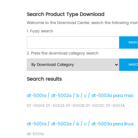
Search Product Type Download
Welcome to the Download Center, search the following man
1. Fuzzy search
2. Press the download category search
Search results
dt-5001a / dt-5002a / b / c / dt-5003a para mac
DT-5001A DT-5002A DT-5002B DT-5002C DT-5003A
dt-5001a / dt-5002a / b / c / dt-5003a para linux
dt-5001a